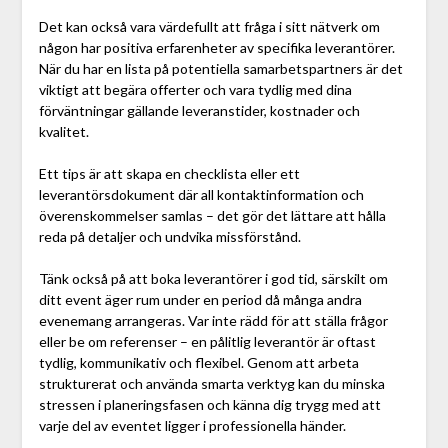
Det kan också vara värdefullt att fråga i sitt nätverk om
någon har positiva erfarenheter av specifika leverantörer.
När du har en lista på potentiella samarbetspartners är det
viktigt att begära offerter och vara tydlig med dina
förväntningar gällande leveranstider, kostnader och
kvalitet.
Ett tips är att skapa en checklista eller ett
leverantörsdokument där all kontaktinformation och
överenskommelser samlas – det gör det lättare att hålla
reda på detaljer och undvika missförstånd.
Tänk också på att boka leverantörer i god tid, särskilt om
ditt event äger rum under en period då många andra
evenemang arrangeras. Var inte rädd för att ställa frågor
eller be om referenser – en pålitlig leverantör är oftast
tydlig, kommunikativ och flexibel. Genom att arbeta
strukturerat och använda smarta verktyg kan du minska
stressen i planeringsfasen och känna dig trygg med att
varje del av eventet ligger i professionella händer.