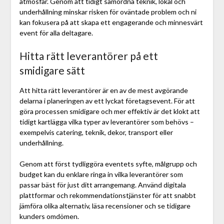
atmosfär. Genom att tidigt samordna teknik, lokal och
underhållning minskar risken för oväntade problem och ni
kan fokusera på att skapa ett engagerande och minnesvärt
event för alla deltagare.
Hitta rätt leverantörer på ett
smidigare sätt
Att hitta rätt leverantörer är en av de mest avgörande
delarna i planeringen av ett lyckat företagsevent. För att
göra processen smidigare och mer effektiv är det klokt att
tidigt kartlägga vilka typer av leverantörer som behövs –
exempelvis catering, teknik, dekor, transport eller
underhållning.
Genom att först tydliggöra eventets syfte, målgrupp och
budget kan du enklare ringa in vilka leverantörer som
passar bäst för just ditt arrangemang. Använd digitala
plattformar och rekommendationstjänster för att snabbt
jämföra olika alternativ, läsa recensioner och se tidigare
kunders omdömen.