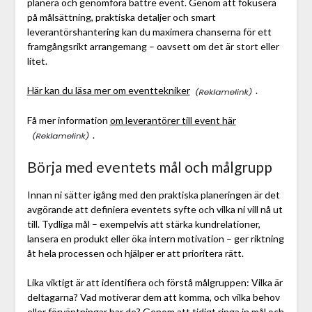
planera och genomföra bättre event. Genom att fokusera
på målsättning, praktiska detaljer och smart
leverantörshantering kan du maximera chanserna för ett
framgångsrikt arrangemang – oavsett om det är stort eller
litet.
Här kan du läsa mer om eventtekniker
.
Få mer information
om leverantörer till event här
.
Börja med eventets mål och målgrupp
Innan ni sätter igång med den praktiska planeringen är det
avgörande att definiera eventets syfte och vilka ni vill nå ut
till. Tydliga mål – exempelvis att stärka kundrelationer,
lansera en produkt eller öka intern motivation – ger riktning
åt hela processen och hjälper er att prioritera rätt.
Lika viktigt är att identifiera och förstå målgruppen: Vilka är
deltagarna? Vad motiverar dem att komma, och vilka behov
eller förväntningar har de? Genom att tidigt ringa in mål och