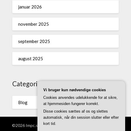
januar 2026
november 2025
september 2025
august 2025
Categories
Vi bruger kun nødvendige cookies
Cookies anvendes udelukkende for at sikre,
Blog
at hjemmesiden fungerer korrekt.
Disse cookies sættes af os og slettes
automatisk, når din session slutter eller efter
kort tid.
©2026 Impc.se
| WordPress Theme by
Superb WordPress
Themes