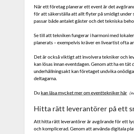
När ett företag planerar ett event är det avgöran
för att säkerställa att allt flyter på smidigt under 
passar både antalet gäster och det tekniska behove
Se till att tekniken fungerar i harmoni med lokal
planerats – exempelvis kräver en liveartist ofta an
Det är också viktigt att involvera tekniker och lev
kan lösas innan eventdagen. Genom att ha en tät d
underhållningsakt kan företaget undvika onödiga
deltagarna.
Du
kan läsa mycket mer om eventtekniker här
Hitta rätt leverantörer på ett 
Att hitta rätt leverantörer är avgörande för ett 
och komplicerad. Genom att använda digitala pla