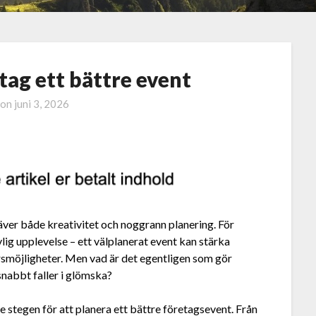
tag ett bättre event
 on
juni 3, 2026
äver både kreativitet och noggrann planering. För
lig upplevelse – ett välplanerat event kan stärka
rsmöjligheter. Men vad är det egentligen som gör
snabbt faller i glömska?
te stegen för att planera ett bättre företagsevent. Från