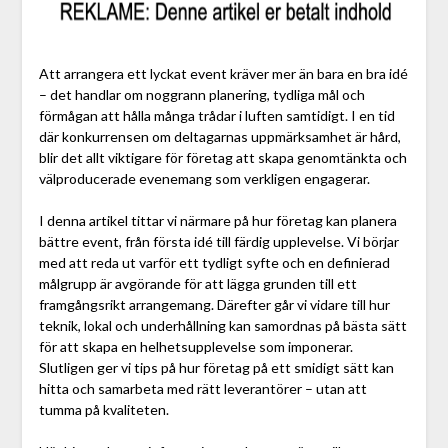
Att arrangera ett lyckat event kräver mer än bara en bra idé
– det handlar om noggrann planering, tydliga mål och
förmågan att hålla många trådar i luften samtidigt. I en tid
där konkurrensen om deltagarnas uppmärksamhet är hård,
blir det allt viktigare för företag att skapa genomtänkta och
välproducerade evenemang som verkligen engagerar.
I denna artikel tittar vi närmare på hur företag kan planera
bättre event, från första idé till färdig upplevelse. Vi börjar
med att reda ut varför ett tydligt syfte och en definierad
målgrupp är avgörande för att lägga grunden till ett
framgångsrikt arrangemang. Därefter går vi vidare till hur
teknik, lokal och underhållning kan samordnas på bästa sätt
för att skapa en helhetsupplevelse som imponerar.
Slutligen ger vi tips på hur företag på ett smidigt sätt kan
hitta och samarbeta med rätt leverantörer – utan att
tumma på kvaliteten.