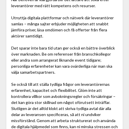
leverantörer med rätt kompetens och resurser.
Utnyttja digitala plattformar och nätverk där leverantörer
samlas – många sajter erbjuder möjligheten att snabbt
jämföra priser, läsa omdömen och få offerter från flera
aktörer samtidigt.
Det sparar inte bara tid utan ger också en bättre överblick
över marknaden. Be om referenser från branschkollegor
eller andra som arrangerat liknande event tidigare;
personliga erfarenheter kan vara ovärderliga när man ska
välja samarbetspartners.
Se också till att ställa tydliga frågor om leverantörernas
erfarenhet, kapacitet och flexibilitet. Glöm inte att
kontrollera villkor som avbokningsregler och försäkringar –
det kan göra stor skillnad om något oförutsett inträffar.
Slutligen är det alltid klokt att skriva tydliga avtal där alla
delar av leveransen specificeras, så att ni undviker
missförstånd. Genom att arbeta strukturerat och använda
de digitala hjälpmedel som finns, kan ni minska stressen och