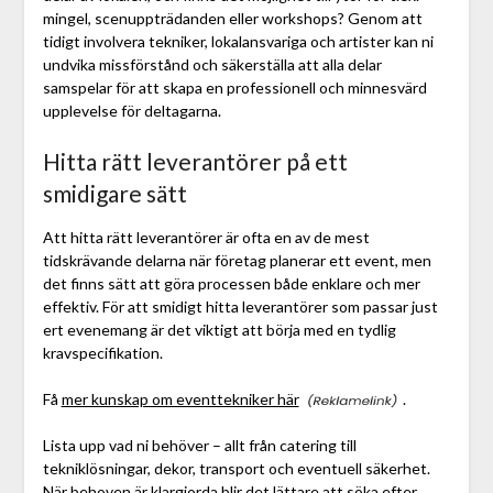
mingel, scenuppträdanden eller workshops? Genom att
tidigt involvera tekniker, lokalansvariga och artister kan ni
undvika missförstånd och säkerställa att alla delar
samspelar för att skapa en professionell och minnesvärd
upplevelse för deltagarna.
Hitta rätt leverantörer på ett
smidigare sätt
Att hitta rätt leverantörer är ofta en av de mest
tidskrävande delarna när företag planerar ett event, men
det finns sätt att göra processen både enklare och mer
effektiv. För att smidigt hitta leverantörer som passar just
ert evenemang är det viktigt att börja med en tydlig
kravspecifikation.
Få
mer kunskap om eventtekniker här
.
Lista upp vad ni behöver – allt från catering till
tekniklösningar, dekor, transport och eventuell säkerhet.
När behoven är klargjorda blir det lättare att söka efter