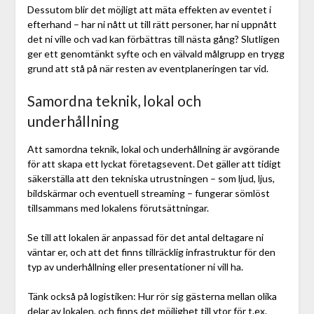
Dessutom blir det möjligt att mäta effekten av eventet i
efterhand – har ni nått ut till rätt personer, har ni uppnått
det ni ville och vad kan förbättras till nästa gång? Slutligen
ger ett genomtänkt syfte och en välvald målgrupp en trygg
grund att stå på när resten av eventplaneringen tar vid.
Samordna teknik, lokal och
underhållning
Att samordna teknik, lokal och underhållning är avgörande
för att skapa ett lyckat företagsevent. Det gäller att tidigt
säkerställa att den tekniska utrustningen – som ljud, ljus,
bildskärmar och eventuell streaming – fungerar sömlöst
tillsammans med lokalens förutsättningar.
Se till att lokalen är anpassad för det antal deltagare ni
väntar er, och att det finns tillräcklig infrastruktur för den
typ av underhållning eller presentationer ni vill ha.
Tänk också på logistiken: Hur rör sig gästerna mellan olika
delar av lokalen, och finns det möjlighet till ytor för t.ex.