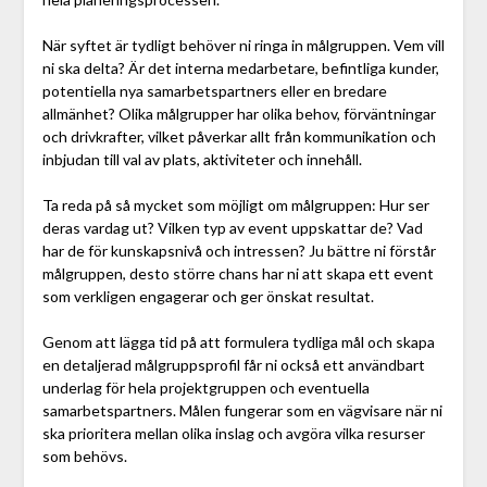
När syftet är tydligt behöver ni ringa in målgruppen. Vem vill
ni ska delta? Är det interna medarbetare, befintliga kunder,
potentiella nya samarbetspartners eller en bredare
allmänhet? Olika målgrupper har olika behov, förväntningar
och drivkrafter, vilket påverkar allt från kommunikation och
inbjudan till val av plats, aktiviteter och innehåll.
Ta reda på så mycket som möjligt om målgruppen: Hur ser
deras vardag ut? Vilken typ av event uppskattar de? Vad
har de för kunskapsnivå och intressen? Ju bättre ni förstår
målgruppen, desto större chans har ni att skapa ett event
som verkligen engagerar och ger önskat resultat.
Genom att lägga tid på att formulera tydliga mål och skapa
en detaljerad målgruppsprofil får ni också ett användbart
underlag för hela projektgruppen och eventuella
samarbetspartners. Målen fungerar som en vägvisare när ni
ska prioritera mellan olika inslag och avgöra vilka resurser
som behövs.