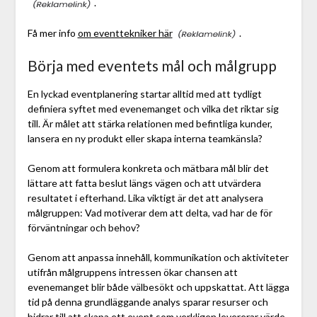
.
Få mer info
om eventtekniker här
.
Börja med eventets mål och målgrupp
En lyckad eventplanering startar alltid med att tydligt
definiera syftet med evenemanget och vilka det riktar sig
till. Är målet att stärka relationen med befintliga kunder,
lansera en ny produkt eller skapa interna teamkänsla?
Genom att formulera konkreta och mätbara mål blir det
lättare att fatta beslut längs vägen och att utvärdera
resultatet i efterhand. Lika viktigt är det att analysera
målgruppen: Vad motiverar dem att delta, vad har de för
förväntningar och behov?
Genom att anpassa innehåll, kommunikation och aktiviteter
utifrån målgruppens intressen ökar chansen att
evenemanget blir både välbesökt och uppskattat. Att lägga
tid på denna grundläggande analys sparar resurser och
bidrar till att skapa ett event som verkligen levererar värde,