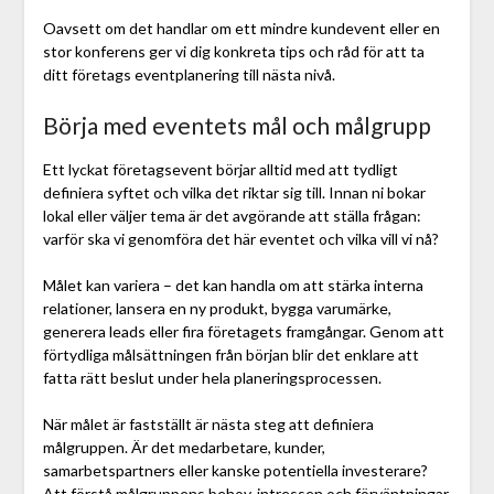
Oavsett om det handlar om ett mindre kundevent eller en
stor konferens ger vi dig konkreta tips och råd för att ta
ditt företags eventplanering till nästa nivå.
Börja med eventets mål och målgrupp
Ett lyckat företagsevent börjar alltid med att tydligt
definiera syftet och vilka det riktar sig till. Innan ni bokar
lokal eller väljer tema är det avgörande att ställa frågan:
varför ska vi genomföra det här eventet och vilka vill vi nå?
Målet kan variera – det kan handla om att stärka interna
relationer, lansera en ny produkt, bygga varumärke,
generera leads eller fira företagets framgångar. Genom att
förtydliga målsättningen från början blir det enklare att
fatta rätt beslut under hela planeringsprocessen.
När målet är fastställt är nästa steg att definiera
målgruppen. Är det medarbetare, kunder,
samarbetspartners eller kanske potentiella investerare?
Att förstå målgruppens behov, intressen och förväntningar