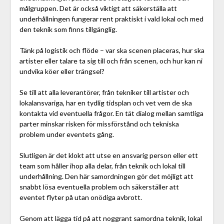
målgruppen. Det är också viktigt att säkerställa att
underhållningen fungerar rent praktiskt i vald lokal och med
den teknik som finns tillgänglig.
Tänk på logistik och flöde – var ska scenen placeras, hur ska
artister eller talare ta sig till och från scenen, och hur kan ni
undvika köer eller trängsel?
Se till att alla leverantörer, från tekniker till artister och
lokalansvariga, har en tydlig tidsplan och vet vem de ska
kontakta vid eventuella frågor. En tät dialog mellan samtliga
parter minskar risken för missförstånd och tekniska
problem under eventets gång.
Slutligen är det klokt att utse en ansvarig person eller ett
team som håller ihop alla delar, från teknik och lokal till
underhållning. Den här samordningen gör det möjligt att
snabbt lösa eventuella problem och säkerställer att
eventet flyter på utan onödiga avbrott.
Genom att lägga tid på att noggrant samordna teknik, lokal