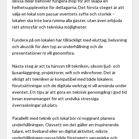
dessa delar behöver fungera ihop för att skapa en
helhetsupplevelse för deltagarna. Det första steget är att
välja en lokal som passar eventets syfte och storlek –
lokalen ska inte bara rymma alla gäster, utan även erbjuda
rätt atmosfär och tekniska möjligheter.
Fundera på om lokalen har tillräckligt med eluttag, belysning
och akustik för den typ av underhållning och de
presentationer ni vill genomföra.
Nästa steg är att ta hänsyn till tekniken, såsom ljud- och
ljusanläggning, projektorer, wifi och mikrofoner. Det är
viktigt att tekniken är kompatibel med både lokalens
förutsättningar och de digitala verktyg ni vill använda under
eventet. Ett tips är att göra en teknisk genomgång i god tid
innan evenemanget för att undvika stressiga
överraskningar på plats.
Parallellt med teknik och lokal bör ni noggrant planera
underhållningen. Oavsett om det gäller en inspirerande
talare, ett liveband eller en digital aktivitet, måste
underhållningen passa både företagets varumärke och