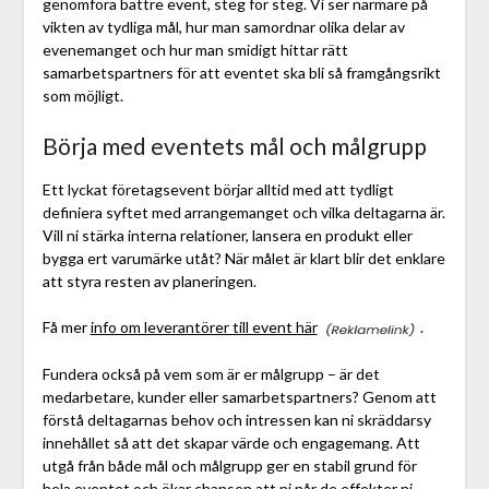
genomföra bättre event, steg för steg. Vi ser närmare på
vikten av tydliga mål, hur man samordnar olika delar av
evenemanget och hur man smidigt hittar rätt
samarbetspartners för att eventet ska bli så framgångsrikt
som möjligt.
Börja med eventets mål och målgrupp
Ett lyckat företagsevent börjar alltid med att tydligt
definiera syftet med arrangemanget och vilka deltagarna är.
Vill ni stärka interna relationer, lansera en produkt eller
bygga ert varumärke utåt? När målet är klart blir det enklare
att styra resten av planeringen.
Få mer
info om leverantörer till event här
.
Fundera också på vem som är er målgrupp – är det
medarbetare, kunder eller samarbetspartners? Genom att
förstå deltagarnas behov och intressen kan ni skräddarsy
innehållet så att det skapar värde och engagemang. Att
utgå från både mål och målgrupp ger en stabil grund för
hela eventet och ökar chansen att ni når de effekter ni