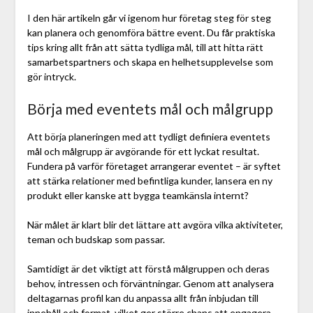
I den här artikeln går vi igenom hur företag steg för steg
kan planera och genomföra bättre event. Du får praktiska
tips kring allt från att sätta tydliga mål, till att hitta rätt
samarbetspartners och skapa en helhetsupplevelse som
gör intryck.
Börja med eventets mål och målgrupp
Att börja planeringen med att tydligt definiera eventets
mål och målgrupp är avgörande för ett lyckat resultat.
Fundera på varför företaget arrangerar eventet – är syftet
att stärka relationer med befintliga kunder, lansera en ny
produkt eller kanske att bygga teamkänsla internt?
När målet är klart blir det lättare att avgöra vilka aktiviteter,
teman och budskap som passar.
Samtidigt är det viktigt att förstå målgruppen och deras
behov, intressen och förväntningar. Genom att analysera
deltagarnas profil kan du anpassa allt från inbjudan till
innehåll och format, vilket ger större chans att engagera