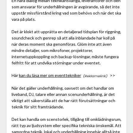
En nära dialog mellan teknikansvariga, leverantörer och den
som ansvarar för underhållningen är avgörande, så det inte
uppstår missförstånd kring vad som behövs och när det ska
vara på plats.
Det är klokt att upprätta en detaljerad tidsplan för riggning,
soundcheck och genrep så att alla inblandade har koll på
när deras moment ska genomföras. Glöm inte att även
mindre detaljer, som mikrofoner, projektorer,
internetuppkoppling och backup-lösningar, måste fungera
felfritt för att undvika störningar under eventet.
Här
kan du läsa mer om eventtekniker
>>
När det gäller underhållning, oavsett om det handlar om
liveband, DJ, talare eller annan scenunderhållning, är det
viktigt att säkerställa att de har rätt förutsättningar och
teknik för sitt framträdande.
Det kan handla om scenstorlek, tillgång till omklädningsrum,
rätt typ av ljudsystem eller specifika tekniska önskemål. Att
samordna teknik, lokal och underhållning innebär alltså inte