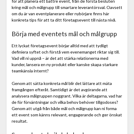
för att planera ett bättre event, från de första besluten
kring mål och målgrupp till smartare leverantörsval. Oavsett
om du är van eventplanerare eller nybörjare finns här
konkreta tips för att ta ditt företagsevent till nästa nivå.
Börja med eventets mål och målgrupp
Ett lyckat företagsevent börjar alltid med att tydligt
definiera syftet och förstå vem evenemanget riktar sig till.
Vad vill ni uppnå – är det att stärka relationerna med
kunder, lansera en ny produkt eller kanske skapa starkare
teamkänsla internt?
Genom att sätta konkreta mål blir det lättare att mäta
framgången efteråt. Samtidigt är det avgörande att
analysera målgruppen noggrant. Vilka är deltagarna, vad har
de för förväntningar och vilka behov behöver tillgodoses?
Genom att utgå från både mål och målgrupp kan ni forma
ett event som känns relevant, engagerande och ger önskat
resultat.