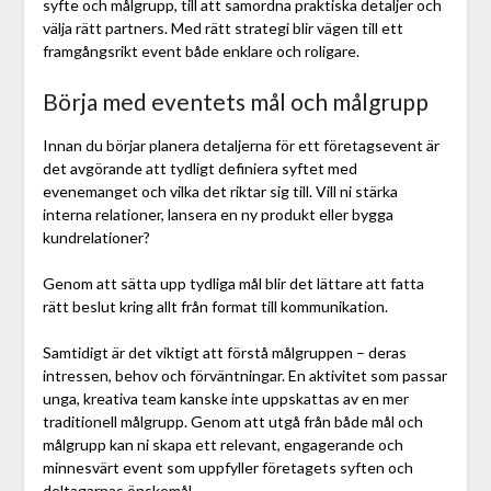
syfte och målgrupp, till att samordna praktiska detaljer och
välja rätt partners. Med rätt strategi blir vägen till ett
framgångsrikt event både enklare och roligare.
Börja med eventets mål och målgrupp
Innan du börjar planera detaljerna för ett företagsevent är
det avgörande att tydligt definiera syftet med
evenemanget och vilka det riktar sig till. Vill ni stärka
interna relationer, lansera en ny produkt eller bygga
kundrelationer?
Genom att sätta upp tydliga mål blir det lättare att fatta
rätt beslut kring allt från format till kommunikation.
Samtidigt är det viktigt att förstå målgruppen – deras
intressen, behov och förväntningar. En aktivitet som passar
unga, kreativa team kanske inte uppskattas av en mer
traditionell målgrupp. Genom att utgå från både mål och
målgrupp kan ni skapa ett relevant, engagerande och
minnesvärt event som uppfyller företagets syften och
deltagarnas önskemål.