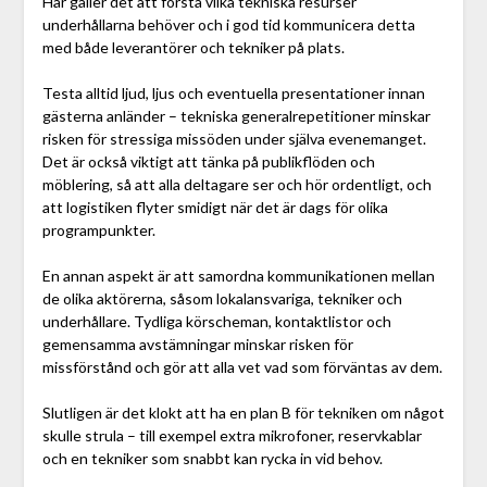
Här gäller det att förstå vilka tekniska resurser
underhållarna behöver och i god tid kommunicera detta
med både leverantörer och tekniker på plats.
Testa alltid ljud, ljus och eventuella presentationer innan
gästerna anländer – tekniska generalrepetitioner minskar
risken för stressiga missöden under själva evenemanget.
Det är också viktigt att tänka på publikflöden och
möblering, så att alla deltagare ser och hör ordentligt, och
att logistiken flyter smidigt när det är dags för olika
programpunkter.
En annan aspekt är att samordna kommunikationen mellan
de olika aktörerna, såsom lokalansvariga, tekniker och
underhållare. Tydliga körscheman, kontaktlistor och
gemensamma avstämningar minskar risken för
missförstånd och gör att alla vet vad som förväntas av dem.
Slutligen är det klokt att ha en plan B för tekniken om något
skulle strula – till exempel extra mikrofoner, reservkablar
och en tekniker som snabbt kan rycka in vid behov.