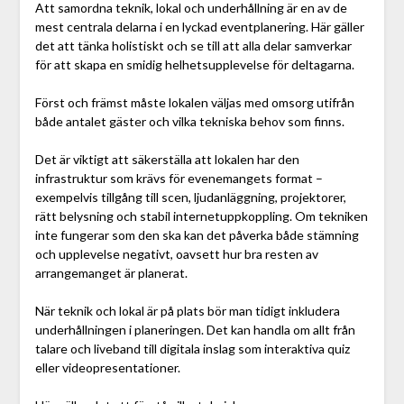
Att samordna teknik, lokal och underhållning är en av de
mest centrala delarna i en lyckad eventplanering. Här gäller
det att tänka holistiskt och se till att alla delar samverkar
för att skapa en smidig helhetsupplevelse för deltagarna.
Först och främst måste lokalen väljas med omsorg utifrån
både antalet gäster och vilka tekniska behov som finns.
Det är viktigt att säkerställa att lokalen har den
infrastruktur som krävs för evenemangets format –
exempelvis tillgång till scen, ljudanläggning, projektorer,
rätt belysning och stabil internetuppkoppling. Om tekniken
inte fungerar som den ska kan det påverka både stämning
och upplevelse negativt, oavsett hur bra resten av
arrangemanget är planerat.
När teknik och lokal är på plats bör man tidigt inkludera
underhållningen i planeringen. Det kan handla om allt från
talare och liveband till digitala inslag som interaktiva quiz
eller videopresentationer.