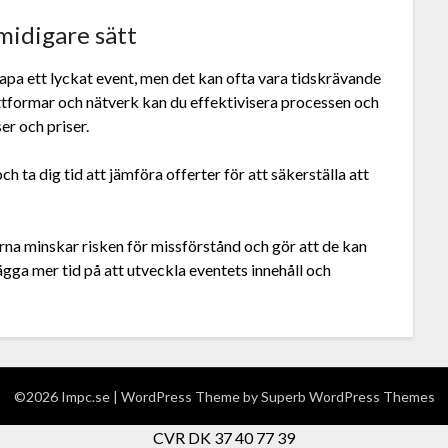
smidigare sätt
kapa ett lyckat event, men det kan ofta vara tidskrävande
ttformar och nätverk kan du effektivisera processen och
er och priser.
ta dig tid att jämföra offerter för att säkerställa att
rerna minskar risken för missförstånd och gör att de kan
ägga mer tid på att utveckla eventets innehåll och
©2026 Impc.se
| WordPress Theme by
Superb WordPress Themes
CVR DK 37 40 77 39