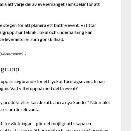
älla att varje del av evenemanget samspelar för att
e stegen för att planera ett bättre event. Vi tittar
ålgrupp, hur teknik, lokal och underhållning kan
de leverantörer som gör skillnad.
.
lgrupp
rupp är avgörande för ett lyckat företagsevent. Innan
ågan: Vad vill vi uppnå med detta event?
n ny produkt eller kanske attrahera nya kunder? När målet
gare som är relevanta.
h förväntningar – gör det möjligt att skapa en
m att sätta upp mätbara mål och analysera målgruppen