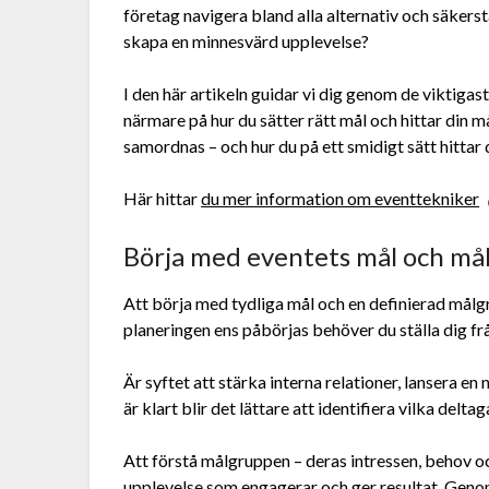
företag navigera bland alla alternativ och säkerst
skapa en minnesvärd upplevelse?
I den här artikeln guidar vi dig genom de viktigast
närmare på hur du sätter rätt mål och hittar din m
samordnas – och hur du på ett smidigt sätt hittar 
Här hittar
du mer information om eventtekniker
Börja med eventets mål och må
Att börja med tydliga mål och en definierad målg
planeringen ens påbörjas behöver du ställa dig fr
Är syftet att stärka interna relationer, lansera e
är klart blir det lättare att identifiera vilka delta
Att förstå målgruppen – deras intressen, behov oc
upplevelse som engagerar och ger resultat. Geno