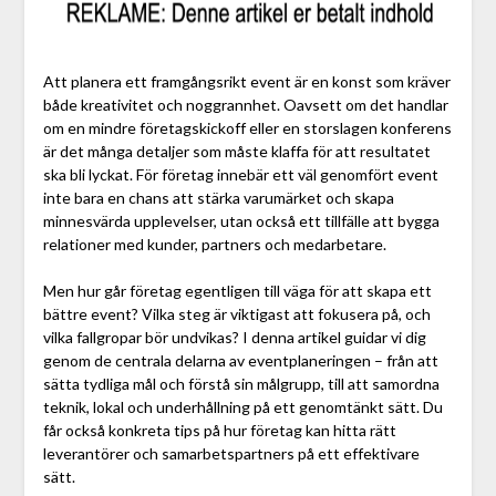
Att planera ett framgångsrikt event är en konst som kräver
både kreativitet och noggrannhet. Oavsett om det handlar
om en mindre företagskickoff eller en storslagen konferens
är det många detaljer som måste klaffa för att resultatet
ska bli lyckat. För företag innebär ett väl genomfört event
inte bara en chans att stärka varumärket och skapa
minnesvärda upplevelser, utan också ett tillfälle att bygga
relationer med kunder, partners och medarbetare.
Men hur går företag egentligen till väga för att skapa ett
bättre event? Vilka steg är viktigast att fokusera på, och
vilka fallgropar bör undvikas? I denna artikel guidar vi dig
genom de centrala delarna av eventplaneringen – från att
sätta tydliga mål och förstå sin målgrupp, till att samordna
teknik, lokal och underhållning på ett genomtänkt sätt. Du
får också konkreta tips på hur företag kan hitta rätt
leverantörer och samarbetspartners på ett effektivare
sätt.