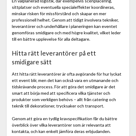
En välplanerad logistik, där exempelvis scenplacering,
sittplatser och eventuella specialeffekter koordineras,
minskar risken för missförstånd och skapar en mer
professionell helhet. Genom att tidigt involvera tekniker,
leverantörer och underhållare i planeringen kan eventet
genomföras smidigare och med högre kvalitet, vilket leder
till en bättre upplevelse för alla deltagare.
Hitta rätt leverantörer på ett
smidigare sätt
Att hitta rätt leverantörer är ofta avgörande för hur lyckat
ett event blir, men det kan också vara en utmanande och
tidskrävande process. För att göra det smidigare är det
smart att börja med att specificera vilka tjänster och
produkter som verkligen behövs – allt från catering och
teknik till dekorationer, trycksaker och transport.
Genom att göra en tydlig kravspecifikation får du bättre
överblick över vilka leverantörer som är relevanta att
kontakta, och kan enkelt jämföra deras erbjudanden.