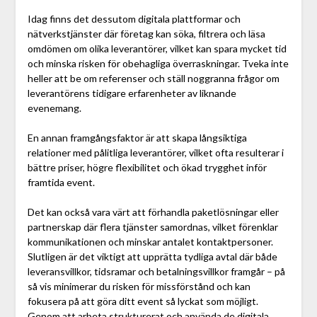
Idag finns det dessutom digitala plattformar och
nätverkstjänster där företag kan söka, filtrera och läsa
omdömen om olika leverantörer, vilket kan spara mycket tid
och minska risken för obehagliga överraskningar. Tveka inte
heller att be om referenser och ställ noggranna frågor om
leverantörens tidigare erfarenheter av liknande
evenemang.
En annan framgångsfaktor är att skapa långsiktiga
relationer med pålitliga leverantörer, vilket ofta resulterar i
bättre priser, högre flexibilitet och ökad trygghet inför
framtida event.
Det kan också vara värt att förhandla paketlösningar eller
partnerskap där flera tjänster samordnas, vilket förenklar
kommunikationen och minskar antalet kontaktpersoner.
Slutligen är det viktigt att upprätta tydliga avtal där både
leveransvillkor, tidsramar och betalningsvillkor framgår – på
så vis minimerar du risken för missförstånd och kan
fokusera på att göra ditt event så lyckat som möjligt.
Genom att arbeta strukturerat och använda de digitala