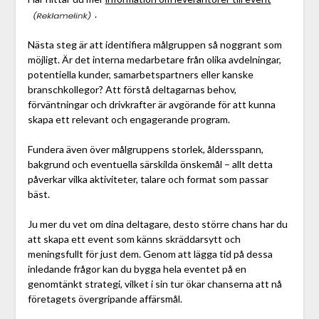
.
Nästa steg är att identifiera målgruppen så noggrant som
möjligt. Är det interna medarbetare från olika avdelningar,
potentiella kunder, samarbetspartners eller kanske
branschkollegor? Att förstå deltagarnas behov,
förväntningar och drivkrafter är avgörande för att kunna
skapa ett relevant och engagerande program.
Fundera även över målgruppens storlek, åldersspann,
bakgrund och eventuella särskilda önskemål – allt detta
påverkar vilka aktiviteter, talare och format som passar
bäst.
Ju mer du vet om dina deltagare, desto större chans har du
att skapa ett event som känns skräddarsytt och
meningsfullt för just dem. Genom att lägga tid på dessa
inledande frågor kan du bygga hela eventet på en
genomtänkt strategi, vilket i sin tur ökar chanserna att nå
företagets övergripande affärsmål.