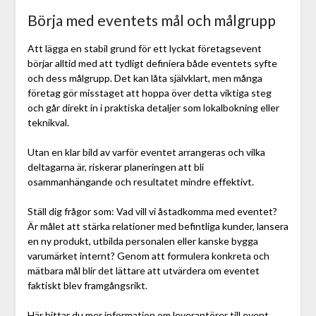
Börja med eventets mål och målgrupp
Att lägga en stabil grund för ett lyckat företagsevent
börjar alltid med att tydligt definiera både eventets syfte
och dess målgrupp. Det kan låta självklart, men många
företag gör misstaget att hoppa över detta viktiga steg
och går direkt in i praktiska detaljer som lokalbokning eller
teknikval.
Utan en klar bild av varför eventet arrangeras och vilka
deltagarna är, riskerar planeringen att bli
osammanhängande och resultatet mindre effektivt.
Ställ dig frågor som: Vad vill vi åstadkomma med eventet?
Är målet att stärka relationer med befintliga kunder, lansera
en ny produkt, utbilda personalen eller kanske bygga
varumärket internt? Genom att formulera konkreta och
mätbara mål blir det lättare att utvärdera om eventet
faktiskt blev framgångsrikt.
Här hittar du mer
information om leverantörer till event