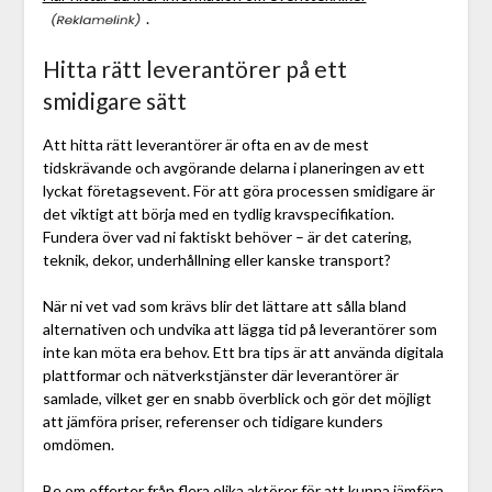
.
Hitta rätt leverantörer på ett
smidigare sätt
Att hitta rätt leverantörer är ofta en av de mest
tidskrävande och avgörande delarna i planeringen av ett
lyckat företagsevent. För att göra processen smidigare är
det viktigt att börja med en tydlig kravspecifikation.
Fundera över vad ni faktiskt behöver – är det catering,
teknik, dekor, underhållning eller kanske transport?
När ni vet vad som krävs blir det lättare att sålla bland
alternativen och undvika att lägga tid på leverantörer som
inte kan möta era behov. Ett bra tips är att använda digitala
plattformar och nätverkstjänster där leverantörer är
samlade, vilket ger en snabb överblick och gör det möjligt
att jämföra priser, referenser och tidigare kunders
omdömen.
Be om offerter från flera olika aktörer för att kunna jämföra