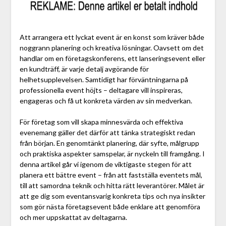
Att arrangera ett lyckat event är en konst som kräver både
noggrann planering och kreativa lösningar. Oavsett om det
handlar om en företagskonferens, ett lanseringsevent eller
en kundträff, är varje detalj avgörande för
helhetsupplevelsen. Samtidigt har förväntningarna på
professionella event höjts – deltagare vill inspireras,
engageras och få ut konkreta värden av sin medverkan.
För företag som vill skapa minnesvärda och effektiva
evenemang gäller det därför att tänka strategiskt redan
från början. En genomtänkt planering, där syfte, målgrupp
och praktiska aspekter samspelar, är nyckeln till framgång. I
denna artikel går vi igenom de viktigaste stegen för att
planera ett bättre event – från att fastställa eventets mål,
till att samordna teknik och hitta rätt leverantörer. Målet är
att ge dig som eventansvarig konkreta tips och nya insikter
som gör nästa företagsevent både enklare att genomföra
och mer uppskattat av deltagarna.