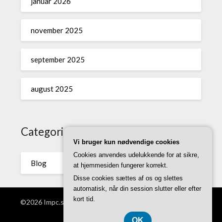
januar 2026
november 2025
september 2025
august 2025
Categories
Vi bruger kun nødvendige cookies
Cookies anvendes udelukkende for at sikre,
Blog
at hjemmesiden fungerer korrekt.
Disse cookies sættes af os og slettes
automatisk, når din session slutter eller efter
kort tid.
©2026 Impc.se
| WordPress Theme by
Superb WordPress
Themes
OK