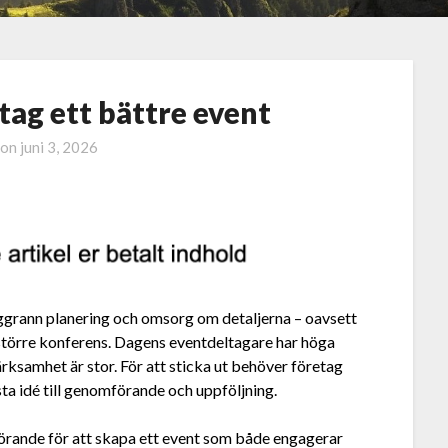
tag ett bättre event
 on
juni 3, 2026
oggrann planering och omsorg om detaljerna – oavsett
större konferens. Dagens eventdeltagare har höga
ksamhet är stor. För att sticka ut behöver företag
ta idé till genomförande och uppföljning.
avgörande för att skapa ett event som både engagerar