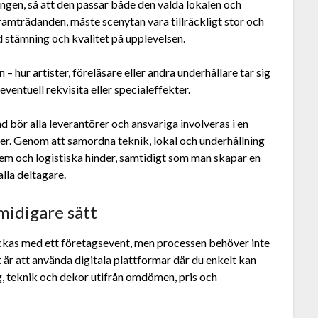
ingen, så att den passar både den valda lokalen och
framträdanden, måste scenytan vara tillräckligt stor och
ad stämning och kvalitet på upplevelsen.
 – hur artister, föreläsare eller andra underhållare tar sig
eventuell rekvisita eller specialeffekter.
d bör alla leverantörer och ansvariga involveras i en
r. Genom att samordna teknik, lokal och underhållning
lem och logistiska hinder, samtidigt som man skapar en
lla deltagare.
smidigare sätt
lyckas med ett företagsevent, men processen behöver inte
tt är att använda digitala plattformar där du enkelt kan
g, teknik och dekor utifrån omdömen, pris och