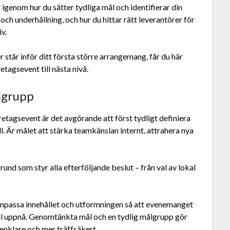
 igenom hur du sätter tydliga mål och identifierar din
ch underhållning, och hur du hittar rätt leverantörer för
v.
 står inför ditt första större arrangemang, får du här
etagsevent till nästa nivå.
lgrupp
retagsevent är det avgörande att först tydligt definiera
l. Är målet att stärka teamkänslan internt, attrahera nya
und som styr alla efterföljande beslut – från val av lokal
 anpassa innehållet och utformningen så att evenemanget
ill uppnå. Genomtänkta mål och en tydlig målgrupp gör
 enklare och mer träffsäkert.