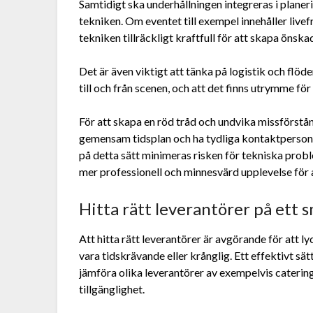
Samtidigt ska underhållningen integreras i planer
tekniken. Om eventet till exempel innehåller live
tekniken tillräckligt kraftfull för att skapa önsk
Det är även viktigt att tänka på logistik och flöden
till och från scenen, och att det finns utrymme för 
För att skapa en röd tråd och undvika missförstån
gemensam tidsplan och ha tydliga kontaktpersone
på detta sätt minimeras risken för tekniska prob
mer professionell och minnesvärd upplevelse för a
Hitta rätt leverantörer på ett 
Att hitta rätt leverantörer är avgörande för att 
vara tidskrävande eller krånglig. Ett effektivt sä
jämföra olika leverantörer av exempelvis caterin
tillgänglighet.