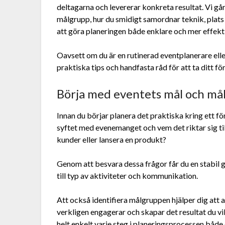
deltagarna och levererar konkreta resultat. Vi går
målgrupp, hur du smidigt samordnar teknik, plats o
att göra planeringen både enklare och mer effekti
Oavsett om du är en rutinerad eventplanerare eller
praktiska tips och handfasta råd för att ta ditt för
Börja med eventets mål och må
Innan du börjar planera det praktiska kring ett fö
syftet med evenemanget och vem det riktar sig til
kunder eller lansera en produkt?
Genom att besvara dessa frågor får du en stabil gr
till typ av aktiviteter och kommunikation.
Att också identifiera målgruppen hjälper dig att
verkligen engagerar och skapar det resultat du v
helt enkelt varje steg i planeringsprocessen både