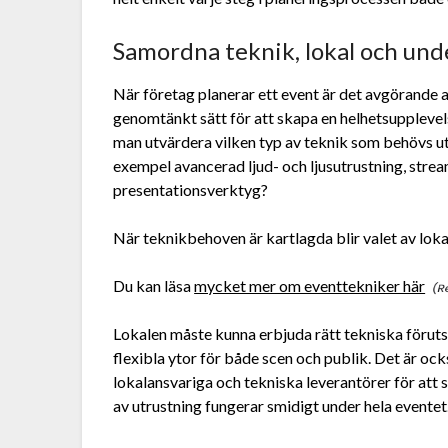
Samordna teknik, lokal och und
När företag planerar ett event är det avgörande a
genomtänkt sätt för att skapa en helhetsuppleve
man utvärdera vilken typ av teknik som behövs ut
exempel avancerad ljud- och ljusutrustning, stream
presentationsverktyg?
När teknikbehoven är kartlagda blir valet av loka
Du kan läsa
mycket mer om eventtekniker här
Lokalen måste kunna erbjuda rätt tekniska förutsä
flexibla ytor för både scen och publik. Det är oc
lokalansvariga och tekniska leverantörer för att sä
av utrustning fungerar smidigt under hela eventet