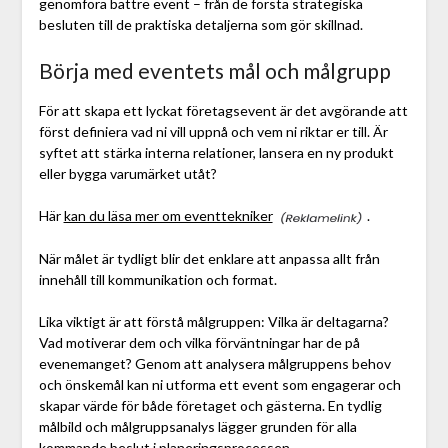
genomföra bättre event – från de första strategiska
besluten till de praktiska detaljerna som gör skillnad.
Börja med eventets mål och målgrupp
För att skapa ett lyckat företagsevent är det avgörande att
först definiera vad ni vill uppnå och vem ni riktar er till. Är
syftet att stärka interna relationer, lansera en ny produkt
eller bygga varumärket utåt?
Här
kan du läsa mer om eventtekniker
.
När målet är tydligt blir det enklare att anpassa allt från
innehåll till kommunikation och format.
Lika viktigt är att förstå målgruppen: Vilka är deltagarna?
Vad motiverar dem och vilka förväntningar har de på
evenemanget? Genom att analysera målgruppens behov
och önskemål kan ni utforma ett event som engagerar och
skapar värde för både företaget och gästerna. En tydlig
målbild och målgruppsanalys lägger grunden för alla
kommande beslut i planeringsprocessen.