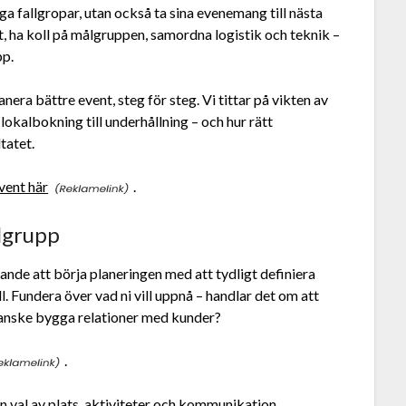
ga fallgropar, utan också ta sina evenemang till nästa
t, ha koll på målgruppen, samordna logistik och teknik –
pp.
anera bättre event, steg för steg. Vi tittar på vikten av
 lokalbokning till underhållning – och hur rätt
tatet.
vent här
.
lgrupp
ande att börja planeringen med att tydligt definiera
. Fundera över vad ni vill uppnå – handlar det om att
kanske bygga relationer med kunder?
.
en val av plats, aktiviteter och kommunikation.