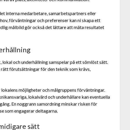
r det interna medarbetare, samarbetspartners eller
ov, förväntningar och preferenser kan ni skapa ett
lig målbild gör också det lättare att mäta resultatet
erhållning
k, lokal och underhållning samspelar på ett sömlöst sätt.
ar rätt förutsättningar för den teknik som krävs,
er lokalens möjligheter och målgruppens förväntningar.
nikansvariga, lokalvärd och underhållare kan eventuella
gång. En noggrann samordning minskar risken för
se som engagerar deltagarna.
smidigare sätt