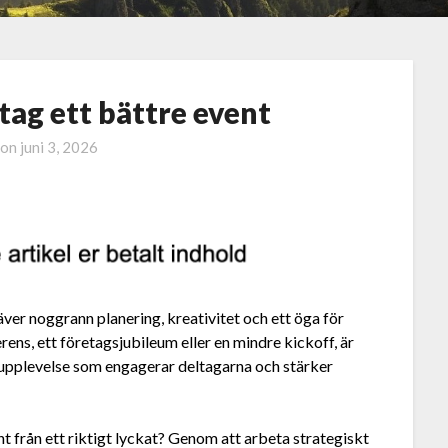
tag ett bättre event
 on
juni 3, 2026
äver noggrann planering, kreativitet och ett öga för
ens, ett företagsjubileum eller en mindre kickoff, är
pplevelse som engagerar deltagarna och stärker
nt från ett riktigt lyckat? Genom att arbeta strategiskt