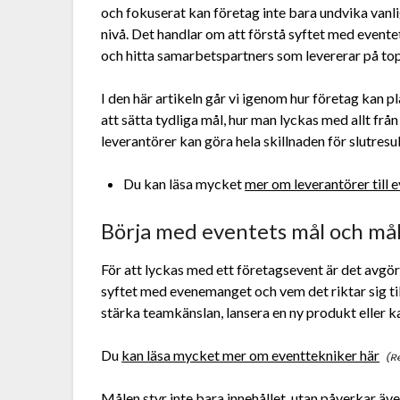
och fokuserat kan företag inte bara undvika vanli
nivå. Det handlar om att förstå syftet med evente
och hitta samarbetspartners som levererar på to
I den här artikeln går vi igenom hur företag kan pl
att sätta tydliga mål, hur man lyckas med allt från
leverantörer kan göra hela skillnaden för slutresul
Du kan läsa mycket
mer om leverantörer till e
Börja med eventets mål och må
För att lyckas med ett företagsevent är det avgör
syftet med evenemanget och vem det riktar sig till
stärka teamkänslan, lansera en ny produkt eller 
Du
kan läsa mycket mer om eventtekniker här
Målen styr inte bara innehållet, utan påverkar äv