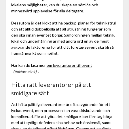
lokalens möjligheter, kan du skapa en sömlös och
minnesvärd upplevelse för alla deltagare.
Dessutom är det klokt att ha backup-planer för teknikstrul
och att alltid dubbelkolla att all utrustning fungerar som
den ska innan eventet börjar. Samordningen mellan teknik,
lokal och underhållning är med andra ord en av de mest
avgörande faktorerna för att ditt företagsevent ska bli så
framgångsrikt som möjligt.
Här kan du läsa mer
om leverantörer till event
.
Hitta rätt leverantörer på ett
smidigare sätt
Att hitta pålitliga leverantörer är ofta avgörande för ett
lyckat event, men processen kan vara tidskrävande och
komplicerad. För att göra det smidigare kan företag börja
med att tydligt definiera sina behov och önskemål, samt
skapa en detaljerad offertförfrågan. Genom att använda