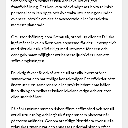
Samordningen mellan teknik och lokal kräver god
framförhållning. Det kan vara nödvändigt att boka teknisk
personal som kan rigga och övervaka utrustningen under
eventet, särskilt om det är avancerade eller interaktiva
moment planerade.
Om underhållning, som livemusik, stand-up eller en DJ, ska
ingå måste lokalen även vara anpassad för det – exempelvis
med rätt akustik, tillräckligt med utrymme för scen och
dansgolv samt möjlighet att hantera ljudnivåer utan att
störa omgivningen.
En viktig faktor är också att se till att alla leverantörer
samarbetar och har tydliga kontaktvägar. Ett effektivt sätt
är att utse en samordnare eller projektledare som håller
ihop dialogen mellan tekniker, lokalansvariga och artister
eller underhållare.
På så vis minimerar man risken för missförstånd och ser till
att all utrustning och logistik fungerar som planerat när
gästerna anländer. Genom att tidigt identifiera eventuella
tekniska utmaningar och anpassa underhållningen efter