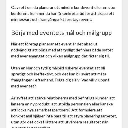
Oavsett om du planerar ett mindre kundevent eller en stor
konferens kommer du här få konkreta råd för att skapa ett
minnesvärt och framgångsrikt företagsevent.
Börja med eventets mål och målgrupp
När ett företag planerar ett event är det absolut
nödvändigt att börja med att tydligt definiera både syftet
med evenemanget och vilken målgrupp det riktar sig till.
Utan en klar och tydlig målbild riskerar eventet att bli
spretigt och ineffektivt, och det kan bli svårt att mäta
framgången i efterhand. Fråga dig själv: Vad vill vi uppnå
med eventet?
Är syftet att stärka relationerna med befintliga kunder, att
lansera en ny produkt, att utbilda personalen eller kanske
att locka nya samarbetspartners? Att formulera ett
konkret mål hjälper inte bara till att styra planeringsarbetet,
utan gör det också lättare att utvärdera resultatet när
eventet är genomfört.