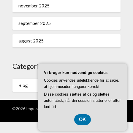
november 2025
september 2025
august 2025
Categories
Vi bruger kun nødvendige cookies
Cookies anvendes udelukkende for at sikre,
Blog
at hjemmesiden fungerer korrekt.
Disse cookies sættes af os og slettes
automatisk, når din session slutter eller efter
kort tid.
©2026 Impc.se
| WordPress Theme by
Superb WordPress
Themes
OK
CVR DK 37 40 77 39