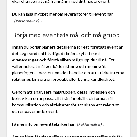
ökar chansen att nå framgång med ditt nästa event.
Du kan läsa
mycket mer om leverantörer till event här
.
Börja med eventets mål och målgrupp
Innan du börjar planera detaljerna för ett företagsevent är
det avgörande att tydligt definiera syftet med
evenemanget och förstå vilken målgrupp du vill nå. Ett
välformulerat mål ger både riktning och mening åt
planeringen – oavsett om det handlar om att stärka interna
relationer, lansera en produkt eller bygga kundlojalitet.
Genom att analysera målgruppen, deras intressen och
behov, kan du anpassa allt från innehåll och format till
kommunikation och aktiviteter för att skapa ett relevant
och engagerande event.
Få
mer info om eventtekniker här
.
Att ha klart för sig varför evenemanget genomförs och för