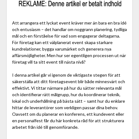
Att arrangera ett lyckat event kräver mer än bara en bra idé
och entusiasm – det handlar om noggrann planering, tydliga
mål och en förståelse för vad som engagerar deltagarna.
För företag kan ett välplanerat event skapa starkare
kundrelationer, bygga varumärket och generera nya
affärsmöjligheter. Men hur ser egentligen processen ut när
företag vill ta sitt event till nästa nivå?
I denna artikel går vi igenom de viktigaste stegen för att
säkerställa att ditt företagsevent blir både minnesvärt och
effektivt. Vi tittar närmare på hur du sätter relevanta mål
och identifierar rätt målgrupp, hur du koordinerar teknik,
lokal och underhållning på bästa sätt – samt hur du enklare
hittar de leverantörer som verkligen passar dina behov.
Oavsett om du planerar en konferens, ett kundevent eller
en personalfest får du här konkreta råd för att strukturera
arbetet från idé till genomförande.