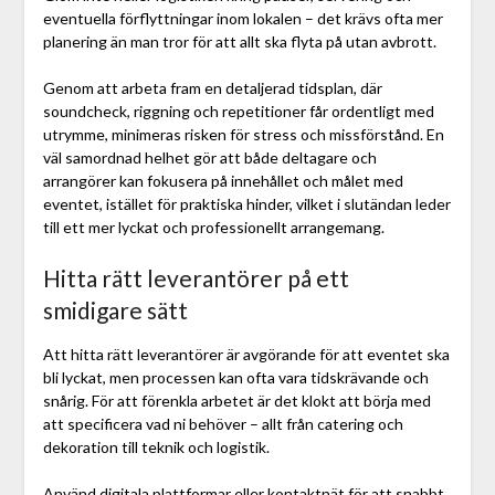
eventuella förflyttningar inom lokalen – det krävs ofta mer
planering än man tror för att allt ska flyta på utan avbrott.
Genom att arbeta fram en detaljerad tidsplan, där
soundcheck, riggning och repetitioner får ordentligt med
utrymme, minimeras risken för stress och missförstånd. En
väl samordnad helhet gör att både deltagare och
arrangörer kan fokusera på innehållet och målet med
eventet, istället för praktiska hinder, vilket i slutändan leder
till ett mer lyckat och professionellt arrangemang.
Hitta rätt leverantörer på ett
smidigare sätt
Att hitta rätt leverantörer är avgörande för att eventet ska
bli lyckat, men processen kan ofta vara tidskrävande och
snårig. För att förenkla arbetet är det klokt att börja med
att specificera vad ni behöver – allt från catering och
dekoration till teknik och logistik.
Använd digitala plattformar eller kontaktnät för att snabbt