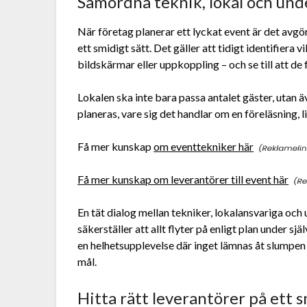
Samordna teknik, lokal och und
När företag planerar ett lyckat event är det avgö
ett smidigt sätt. Det gäller att tidigt identifiera v
bildskärmar eller uppkoppling – och se till att de 
Lokalen ska inte bara passa antalet gäster, utan 
planeras, vare sig det handlar om en föreläsning, l
Få mer kunskap
om eventtekniker här
Få mer kunskap om leverantörer till event här
En tät dialog mellan tekniker, lokalansvariga och
säkerställer att allt flyter på enligt plan under 
en helhetsupplevelse där inget lämnas åt slumpen 
mål.
Hitta rätt leverantörer på ett 