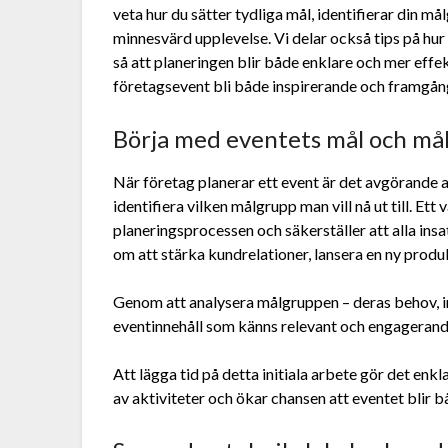
veta hur du sätter tydliga mål, identifierar din må
minnesvärd upplevelse. Vi delar också tips på hur
så att planeringen blir både enklare och mer effe
företagsevent bli både inspirerande och framgån
Börja med eventets mål och må
När företag planerar ett event är det avgörande 
identifiera vilken målgrupp man vill nå ut till. Ett 
planeringsprocessen och säkerställer att alla insa
om att stärka kundrelationer, lansera en ny produ
Genom att analysera målgruppen – deras behov, i
eventinnehåll som känns relevant och engagerand
Att lägga tid på detta initiala arbete gör det enkla
av aktiviteter och ökar chansen att eventet blir