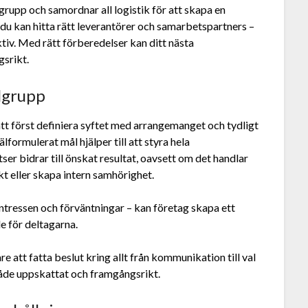
lgrupp och samordnar all logistik för att skapa en
 du kan hitta rätt leverantörer och samarbetspartners –
ktiv. Med rätt förberedelser kan ditt nästa
gsrikt.
lgrupp
att först definiera syftet med arrangemanget och tydligt
välformulerat mål hjälper till att styra hela
tser bidrar till önskat resultat, oavsett om det handlar
kt eller skapa intern samhörighet.
ntressen och förväntningar – kan företag skapa ett
e för deltagarna.
re att fatta beslut kring allt från kommunikation till val
 både uppskattat och framgångsrikt.