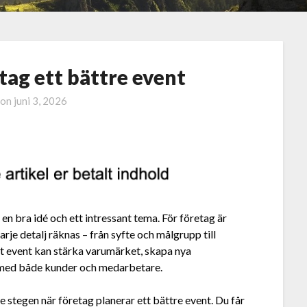
tag ett bättre event
 on
juni 3, 2026
en bra idé och ett intressant tema. För företag är
je detalj räknas – från syfte och målgrupp till
kt event kan stärka varumärket, skapa nya
r med både kunder och medarbetare.
te stegen när företag planerar ett bättre event. Du får