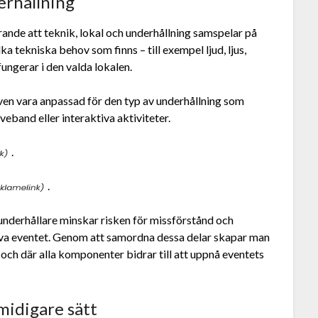
erhållning
rande att teknik, lokal och underhållning samspelar på
ilka tekniska behov som finns – till exempel ljud, ljus,
fungerar i den valda lokalen.
även vara anpassad för den typ av underhållning som
iveband eller interaktiva aktiviteter.
.
.
 underhållare minskar risken för missförstånd och
själva eventet. Genom att samordna dessa delar skapar man
och där alla komponenter bidrar till att uppnå eventets
smidigare sätt