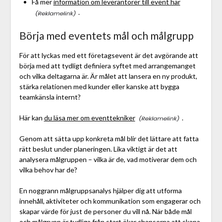
Få mer
information om leverantörer till event här
.
Börja med eventets mål och målgrupp
För att lyckas med ett företagsevent är det avgörande att
börja med att tydligt definiera syftet med arrangemanget
och vilka deltagarna är. Är målet att lansera en ny produkt,
stärka relationen med kunder eller kanske att bygga
teamkänsla internt?
Här kan
du läsa mer om eventtekniker
.
Genom att sätta upp konkreta mål blir det lättare att fatta
rätt beslut under planeringen. Lika viktigt är det att
analysera målgruppen – vilka är de, vad motiverar dem och
vilka behov har de?
En noggrann målgruppsanalys hjälper dig att utforma
innehåll, aktiviteter och kommunikation som engagerar och
skapar värde för just de personer du vill nå. När både mål
och målgrupp är tydliga från start ökar chanserna att skapa