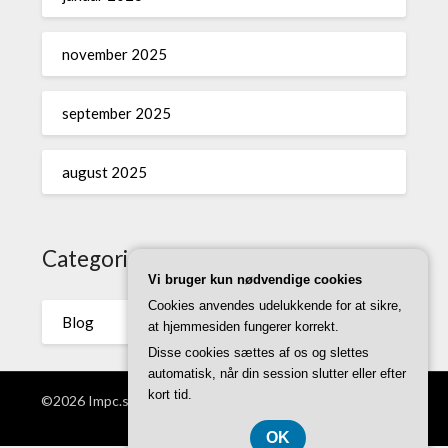
november 2025
september 2025
august 2025
Categories
Vi bruger kun nødvendige cookies
Cookies anvendes udelukkende for at sikre,
Blog
at hjemmesiden fungerer korrekt.
Disse cookies sættes af os og slettes
automatisk, når din session slutter eller efter
kort tid.
©2026 Impc.se
| WordPress Theme by
Superb WordPress
Themes
OK