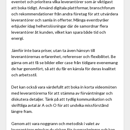
eventet och prioritera vilka leverantörer som är viktigast
att boka tidigt. Använd digitala plattformar, branschforum
och rekommendationer från andra företag för att utvärdera
leverantörer och samla in offerter. Många eventbyråer
erbjuder idag helhetslösningar där de samordnar flera
leverantörer åt kunden, vilket kan spara både tid och
energi.
Jämför inte bara priser, utan ta även hänsyn till
leverantörernas erfarenhet, referenser och flexibilitet. Be
gärna om att få se bilder eller case från tidigare evenemang
de har genomfört, så att du får en känsla för deras kvalitet
och arbetsstil.
Det kan också vara värdefullt att boka in korta videomöten
med leverantörerna för att stämma av förväntningar och
diskutera detaljer. Tänk på att tydlig kommunikation och
skriftliga avtal är A och O för att undvika missförstånd
längre fram.
Genom att vara noggrann och metodisk i valet av
leverantörer minskar du risken för överraskningar och kan