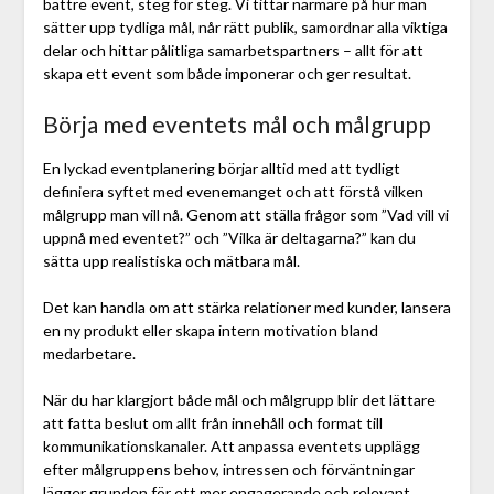
bättre event, steg för steg. Vi tittar närmare på hur man
sätter upp tydliga mål, når rätt publik, samordnar alla viktiga
delar och hittar pålitliga samarbetspartners – allt för att
skapa ett event som både imponerar och ger resultat.
Börja med eventets mål och målgrupp
En lyckad eventplanering börjar alltid med att tydligt
definiera syftet med evenemanget och att förstå vilken
målgrupp man vill nå. Genom att ställa frågor som ”Vad vill vi
uppnå med eventet?” och ”Vilka är deltagarna?” kan du
sätta upp realistiska och mätbara mål.
Det kan handla om att stärka relationer med kunder, lansera
en ny produkt eller skapa intern motivation bland
medarbetare.
När du har klargjort både mål och målgrupp blir det lättare
att fatta beslut om allt från innehåll och format till
kommunikationskanaler. Att anpassa eventets upplägg
efter målgruppens behov, intressen och förväntningar
lägger grunden för ett mer engagerande och relevant