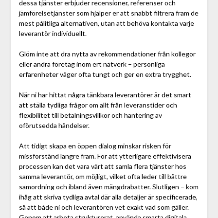
dessa tjänster erbjuder recensioner, referenser och
jämförelsetjänster som hjälper er att snabbt filtrera fram de
mest pålitliga alternativen, utan att behöva kontakta varje
leverantör individuellt.
Glöm inte att dra nytta av rekommendationer från kollegor
eller andra företag inom ert nätverk – personliga
erfarenheter väger ofta tungt och ger en extra trygghet.
När ni har hittat några tänkbara leverantörer är det smart
att ställa tydliga frågor om allt från leveranstider och
flexibilitet till betalningsvillkor och hantering av
oförutsedda händelser.
Att tidigt skapa en öppen dialog minskar risken för
missförstånd längre fram. För att ytterligare effektivisera
processen kan det vara värt att samla flera tjänster hos
samma leverantör, om möjligt, vilket ofta leder till bättre
samordning och ibland även mängdrabatter. Slutligen – kom
ihåg att skriva tydliga avtal där alla detaljer är specificerade,
så att både ni och leverantören vet exakt vad som gäller.
Genom att arbeta strukturerat, använda smarta digitala