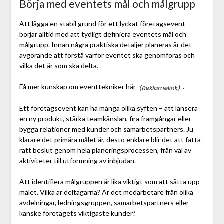
Börja med eventets mål och målgrupp
Att lägga en stabil grund för ett lyckat företagsevent
börjar alltid med att tydligt definiera eventets mål och
målgrupp. Innan några praktiska detaljer planeras är det
avgörande att förstå varför eventet ska genomföras och
vilka det är som ska delta.
Få mer kunskap
om eventtekniker här
.
Ett företagsevent kan ha många olika syften – att lansera
en ny produkt, stärka teamkänslan, fira framgångar eller
bygga relationer med kunder och samarbetspartners. Ju
klarare det primära målet är, desto enklare blir det att fatta
rätt beslut genom hela planeringsprocessen, från val av
aktiviteter till utformning av inbjudan.
Att identifiera målgruppen är lika viktigt som att sätta upp
målet. Vilka är deltagarna? Är det medarbetare från olika
avdelningar, ledningsgruppen, samarbetspartners eller
kanske företagets viktigaste kunder?