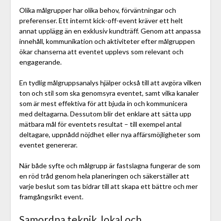
Olika målgrupper har olika behov, förväntningar och
preferenser. Ett internt kick-off-event kräver ett helt
annat upplägg än en exklusiv kundträff. Genom att anpassa
innehåll, kommunikation och aktiviteter efter målgruppen
ökar chanserna att eventet upplevs som relevant och
engagerande.
En tydlig målgruppsanalys hjälper också till att avgöra vilken
ton och stil som ska genomsyra eventet, samt vilka kanaler
som är mest effektiva för att bjuda in och kommunicera
med deltagarna. Dessutom blir det enklare att sätta upp
mätbara mål för eventets resultat – till exempel antal
deltagare, uppnådd nöjdhet eller nya affärsmöjligheter som
eventet genererar.
När både syfte och målgrupp är fastslagna fungerar de som
en röd tråd genom hela planeringen och säkerställer att
varje beslut som tas bidrar till att skapa ett bättre och mer
framgångsrikt event.
Samordna teknik, lokal och