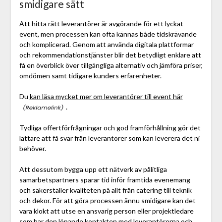
smidigare sätt
Att hitta rätt leverantörer är avgörande för ett lyckat
event, men processen kan ofta kännas både tidskrävande
och komplicerad. Genom att använda digitala plattformar
och rekommendationstjänster blir det betydligt enklare att
få en överblick över tillgängliga alternativ och jämföra priser,
omdömen samt tidigare kunders erfarenheter.
Du
kan läsa mycket mer om leverantörer till event här
.
Tydliga offertförfrågningar och god framförhållning gör det
lättare att få svar från leverantörer som kan leverera det ni
behöver.
Att dessutom bygga upp ett nätverk av pålitliga
samarbetspartners sparar tid inför framtida evenemang
och säkerställer kvaliteten på allt från catering till teknik
och dekor. För att göra processen ännu smidigare kan det
vara klokt att utse en ansvarig person eller projektledare
som har den löpande kontakten med leverantörerna och