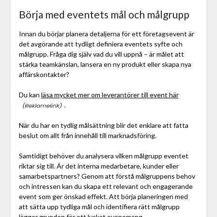
Börja med eventets mål och målgrupp
Innan du börjar planera detaljerna för ett företagsevent är
det avgörande att tydligt definiera eventets syfte och
målgrupp. Fråga dig själv vad du vill uppnå – är målet att
stärka teamkänslan, lansera en ny produkt eller skapa nya
affärskontakter?
Du kan
läsa mycket mer om leverantörer till event här
.
När du har en tydlig målsättning blir det enklare att fatta
beslut om allt från innehåll till marknadsföring.
Samtidigt behöver du analysera vilken målgrupp eventet
riktar sig till. Är det interna medarbetare, kunder eller
samarbetspartners? Genom att förstå målgruppens behov
och intressen kan du skapa ett relevant och engagerande
event som ger önskad effekt. Att börja planeringen med
att sätta upp tydliga mål och identifiera rätt målgrupp
lägger grunden för ett lyckat evenemang.