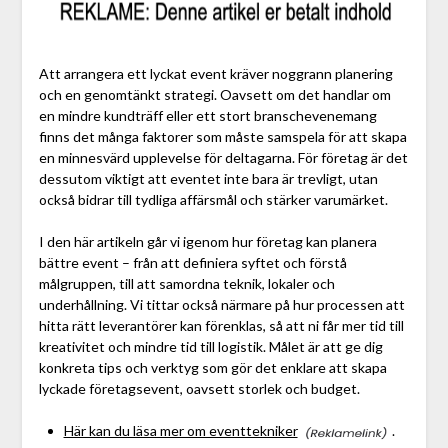
Att arrangera ett lyckat event kräver noggrann planering
och en genomtänkt strategi. Oavsett om det handlar om
en mindre kundträff eller ett stort branschevenemang
finns det många faktorer som måste samspela för att skapa
en minnesvärd upplevelse för deltagarna. För företag är det
dessutom viktigt att eventet inte bara är trevligt, utan
också bidrar till tydliga affärsmål och stärker varumärket.
I den här artikeln går vi igenom hur företag kan planera
bättre event – från att definiera syftet och förstå
målgruppen, till att samordna teknik, lokaler och
underhållning. Vi tittar också närmare på hur processen att
hitta rätt leverantörer kan förenklas, så att ni får mer tid till
kreativitet och mindre tid till logistik. Målet är att ge dig
konkreta tips och verktyg som gör det enklare att skapa
lyckade företagsevent, oavsett storlek och budget.
Här kan du läsa mer om eventtekniker
.