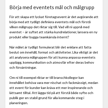
Börja med eventets mål och målgrupp
För att skapa ett lyckat företagsevent är det avgörande att
börja med att tydligt definiera eventets mål och förstå
vilken målgrupp det riktar sig till. Vad vill ni uppnå med
eventet – är syftet att stärka kundrelationer, lansera en ny
produkt eller bygga teamkänsla internt?
När målet är tydligt formulerat blir det enklare att fatta
beslut om innehåll, format och aktiviteter. Lika viktigt är det
att analysera målgruppen för att kunna anpassa eventets
upplägg, kommunikation och atmosfär efter deras behov
och förväntningar.
Om ni till exempel riktar er till branschkollegor kan
innehållet behöva vara mer nischat och fackmässigt, medan
ett event för kunder kan kräva ett mer inspirerande och
lättsamt tilltal. Att lägga tid på att förstå både syfte och
publik ger en stabil grund för alla kommande steg i
planeringen.