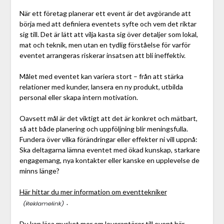
När ett företag planerar ett event är det avgörande att
börja med att definiera eventets syfte och vem det riktar
sig till. Det är lätt att vilja kasta sig över detaljer som lokal,
mat och teknik, men utan en tydlig förståelse för varför
eventet arrangeras riskerar insatsen att bli ineffektiv.
Målet med eventet kan variera stort – från att stärka
relationer med kunder, lansera en ny produkt, utbilda
personal eller skapa intern motivation.
Oavsett mål är det viktigt att det är konkret och mätbart,
så att både planering och uppföljning blir meningsfulla.
Fundera över vilka förändringar eller effekter ni vill uppnå:
Ska deltagarna lämna eventet med ökad kunskap, starkare
engagemang, nya kontakter eller kanske en upplevelse de
minns länge?
Här hittar du mer information om eventtekniker
.
Du kan
läsa mycket mer om leverantörer till event här