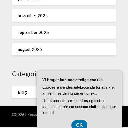
november 2025
september 2025
august 2025
Categories
Vi bruger kun nødvendige cookies
Cookies anvendes udelukkende for at sikre,
Blog
at hjemmesiden fungerer korrekt.
Disse cookies sættes af os og slettes
automatisk, når din session slutter eller efter
kort tid.
©2026 Impc.se
| WordPress Theme by
Superb WordPress
Themes
OK