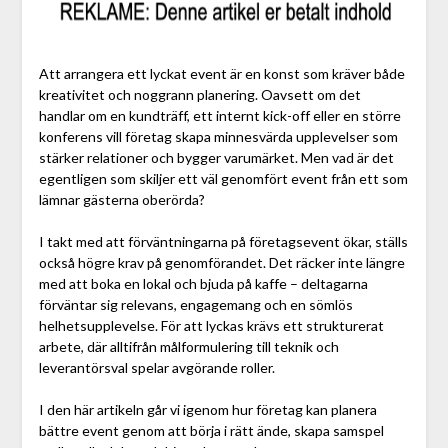
Att arrangera ett lyckat event är en konst som kräver både
kreativitet och noggrann planering. Oavsett om det
handlar om en kundträff, ett internt kick-off eller en större
konferens vill företag skapa minnesvärda upplevelser som
stärker relationer och bygger varumärket. Men vad är det
egentligen som skiljer ett väl genomfört event från ett som
lämnar gästerna oberörda?
I takt med att förväntningarna på företagsevent ökar, ställs
också högre krav på genomförandet. Det räcker inte längre
med att boka en lokal och bjuda på kaffe – deltagarna
förväntar sig relevans, engagemang och en sömlös
helhetsupplevelse. För att lyckas krävs ett strukturerat
arbete, där alltifrån målformulering till teknik och
leverantörsval spelar avgörande roller.
I den här artikeln går vi igenom hur företag kan planera
bättre event genom att börja i rätt ände, skapa samspel